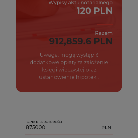
Wypisy aktu notarialnego
120 PLN
Razem
912,859.6 PLN
Uwaga: mogą wystąpić
dodatkowe opłaty za założenie
księgi wieczystej oraz
ustanowienie hipoteki.
CENA NIERUCHOMOŚCI
PLN