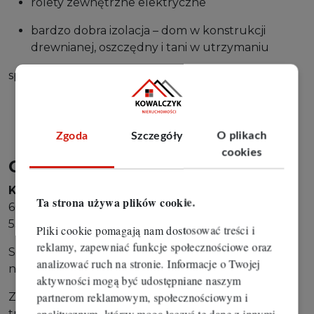
rolety zewnętrzne elektryczne
bardzo dobra izolacja – dom w konstrukcji
drewnianej, oszczędny i tani w utrzymaniu
spokojna, zielona okolica
ogrodzenie z 3 stron , posiana trawa, ozdobne
drzewko
Zgoda
Szczegóły
O plikach
brak podatku PCC (rynek pierwotny)
cookies
Cena: 890 000 zł brutto
Kontakt:
Ta strona używa plików cookie.
609 394 274
535 850 715
Pliki cookie pomagają nam dostosować treści i
reklamy, zapewniać funkcje społecznościowe oraz
Serdecznie zapraszamy na prezentację
analizować ruch na stronie. Informacje o Twojej
nieruchomości.
aktywności mogą być udostępniane naszym
partnerom reklamowym, społecznościowym i
Zapewniamy pełne wsparcie na każdym etapie
analitycznym, którzy mogą łączyć te dane z innymi
transakcji – pomagamy w uzyskaniu niezbędnych