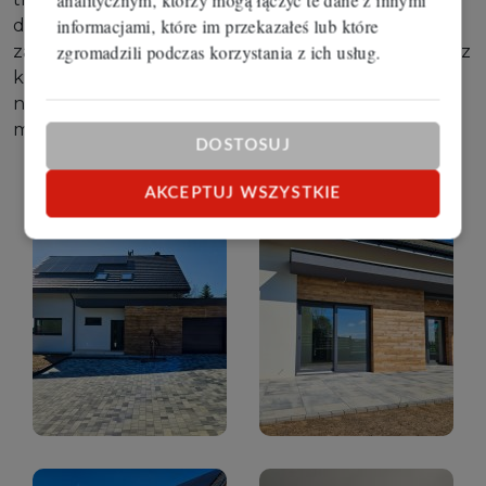
informacjami, które im przekazałeś lub które
dokumentów, przeprowadzeniu całego procesu
zgromadzili podczas korzystania z ich usług.
zakupu oraz w załatwieniu formalności związanych z
kredytem bankowym. Dbamy o to, aby zakup
nieruchomości przebiegł sprawnie, bezpiecznie i z
minimalnym zaangażowaniem ze strony Klienta.
DOSTOSUJ
AKCEPTUJ WSZYSTKIE