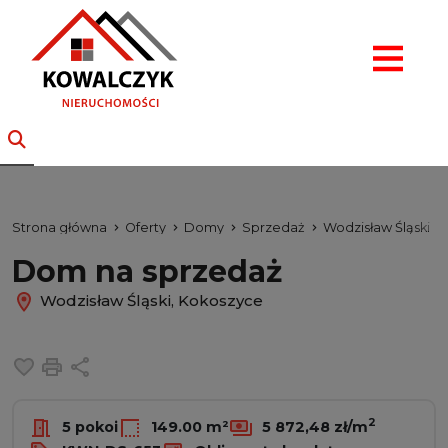
Strona główna
Oferty
Domy
Sprzedaż
Wodzisław Śląski
Dom na sprzedaż
Wodzisław Śląski, Kokoszyce
Dodaj do ulubionych
Drukuj
Udostępnij
2
5 pokoi
149.00 m²
5 872,48 zł/m