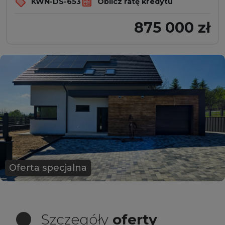
KWN-DS-653
Oblicz ratę kredytu
875 000 zł
Oferta specjalna
Szczegóły
oferty