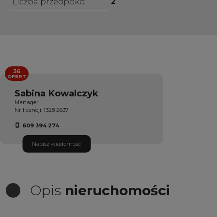
2
Liczba przedpokoi
36
OFERT
Sabina Kowalczyk
Manager
Nr licencji: 1328 2637
609 394 274
Napisz wiadomość
Opis
nieruchomości