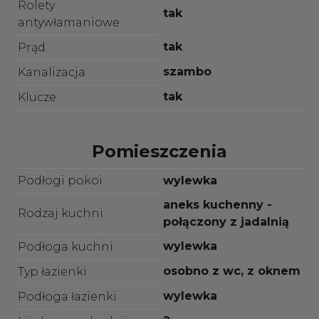
Rolety
tak
antywłamaniowe
tak
Prąd
szambo
Kanalizacja
tak
Klucze
Pomieszczenia
Podłogi pokoi
wylewka
aneks kuchenny -
Rodzaj kuchni
połączony z jadalnią
wylewka
Podłoga kuchni
osobno z wc, z oknem
Typ łazienki
wylewka
Podłoga łazienki