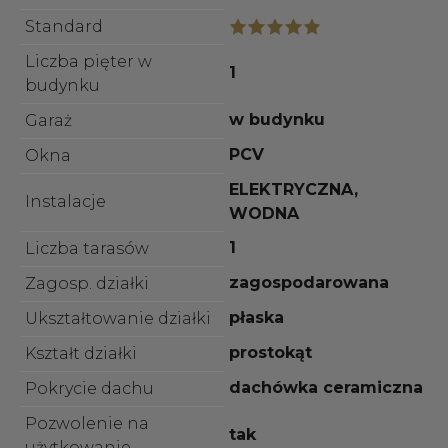
Standard
Liczba pięter w
1
budynku
w budynku
Garaż
PCV
Okna
ELEKTRYCZNA,
Instalacje
WODNA
1
Liczba tarasów
zagospodarowana
Zagosp. działki
płaska
Ukształtowanie działki
prostokąt
Kształt działki
dachówka ceramiczna
Pokrycie dachu
Pozwolenie na
tak
użytkowanie