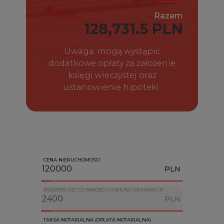
Razem
128,731.5 PLN
Uwaga: mogą wystąpić
dodatkowe opłaty za założenie
księgi wieczystej oraz
ustanowienie hipoteki.
CENA NIERUCHOMOŚCI
PLN
PODATEK OD CZYNNOŚCI CYWILNO-PRAWNYCH
PLN
TAKSA NOTARIALNA (OPŁATA NOTARIALNA)