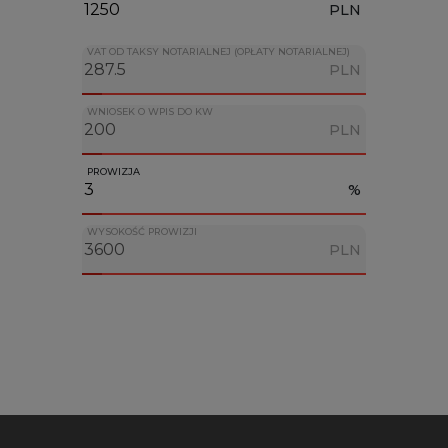
PLN
VAT OD TAKSY NOTARIALNEJ (OPŁATY NOTARIALNEJ)
PLN
WNIOSEK O WPIS DO KW
PLN
PROWIZJA
%
WYSOKOŚĆ PROWIZJI
PLN