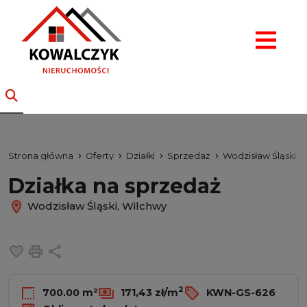
Strona główna
Oferty
Działki
Sprzedaż
Wodzisław Śląski
Działka na sprzedaż
Wodzisław Śląski, Wilchwy
Dodaj do ulubionych
Drukuj
Udostępnij
2
700.00 m²
171,43 zł/m
KWN-GS-626