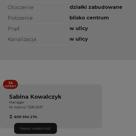
działki zabudowane
Otoczenie
blisko centrum
Położenie
w ulicy
Prąd
w ulicy
Kanalizacja
36
OFERT
Sabina Kowalczyk
Manager
Nr licencji: 1328 2637
609 394 274
Napisz wiadomość