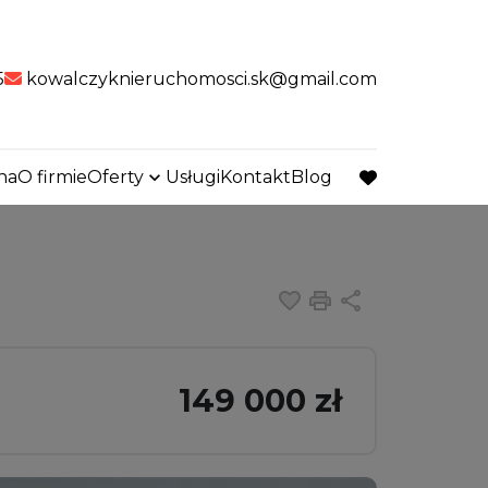
5
kowalczyknieruchomosci.sk@gmail.com
na
O firmie
Oferty
Usługi
Kontakt
Blog
favorite
Dodaj do ulubiony
Drukuj
Udostępnij
149 000 zł