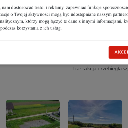
ą nam dostosować treści i reklamy, zapewniać funkcje społecznośc
Oraz do kontaktu telefo
ormacje o Twojej aktywności mogą być udostępniane naszym partn
394 274 lub 690 058 44
nalitycznym, którzy mogą łączyć te dane z innymi informacjami, kt
 podczas korzystania z ich usług.
W profesjonalny sposó
dokumentów potrzebnyc
również w załatwieniu w
udzieleniem kredytu b
AKCE
Przy procesie kupna nie
minimum wysiłek i staran
transakcja przebiegła sz