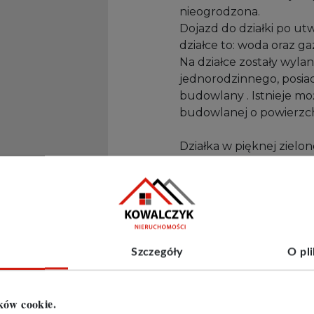
nieogrodzona.
Dojazd do działki po u
działce to: woda oraz gaz
Na działce zostały wy
jednorodzinnego, posia
budowlany . Istnieje moż
budowlanej o powierzc
Działka w pięknej zielone
luźnej zabudowy domó
Położenie działki zapew
Rybnika, Wodzisławia Śląs
Cena 149 000 złotych
Szczegóły
O pl
Zapraszamy na prezent
ków cookie.