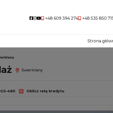
Social link
Social link
Social link
+48 609 394 274
+48 535 850 71
Strona głów
ierklany
daż
Świerklany
GS-480
Oblicz ratę kredytu