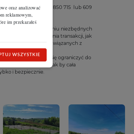
iowe oraz analizować
nicznego pod nr.: 535 850 715 lub 609
erom reklamowym,
4
óre im przekazałeś
b pomagamy w uzyskaniu niezbędnych
h do przeprowadzenia transakcji, jak
szelkich formalności związanych z
ankowego.
PTUJ WSZYSTKIE
ruchomości, staramy się ograniczyć do
ia naszych Klientów, tak by cała
ybko i bezpiecznie.