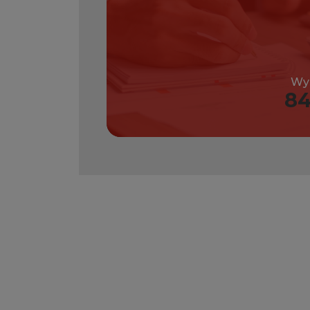
Wys
84