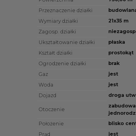
budowlan
Przeznaczenie działki
21x35 m
Wymiary działki
niezagos
Zagosp. działki
płaska
Ukształtowanie działki
prostokąt
Kształt działki
brak
Ogrodzenie działki
jest
Gaz
jest
Woda
droga utw
Dojazd
zabudowa
Otoczenie
jednorodz
blisko ce
Położenie
jest
Prąd