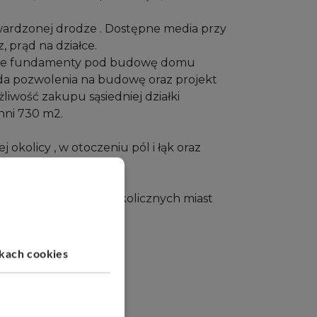
twardzonej drodze . Dostępne media przy
, prąd na działce.
lane fundamenty pod budowę domu
da pozwolenia na budowę oraz projekt
liwość zakupu sąsiedniej działki
hni 730 m2.
j okolicy , w otoczeniu pól i łąk oraz
w jednorodzinnych.
nia szybki dojazd do okolicznych miast
kiego oraz pętli A1 .
ikach cookies
ację!