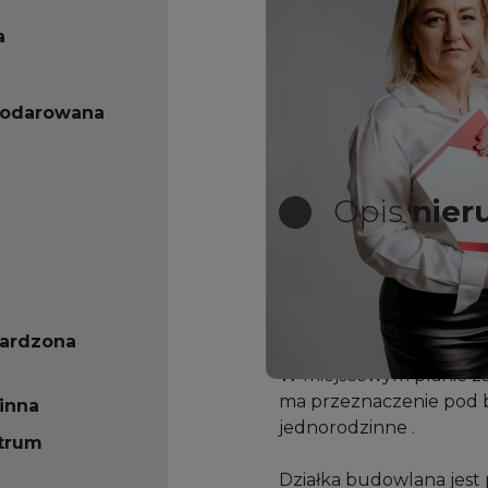
a
podarowana
Opis
nier
Przedmiotem sprzedaży 
rozpoczętą budową dom
ardzona
Powierzchnia działki wy
W miejscowym planie z
ma przeznaczenie pod
inna
jednorodzinne .
ntrum
Działka budowlana jest p