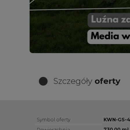
Szczegóły
oferty
Symbol oferty
KWN-GS-
730,00 m²
Powierzchnia