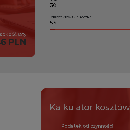
OPROCENTOWANIE ROCZNE
okość raty
6 PLN
Kalkulator
kosztów
Podatek od czynności