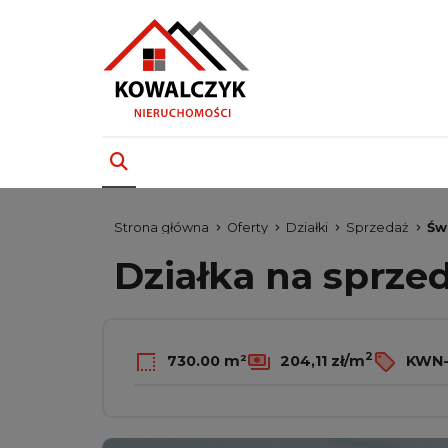
Strona główna
Oferty
Działki
Sprzedaż
Św
Działka na sprze
2
730.00 m²
204,11 zł/m
KWN-