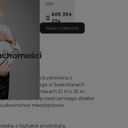
2637
609 394
274
Napisz wiadomość
uchomości
jest ładna działka budowlana z
u jednorodzinnego w Świerklanach.
nosi 730 m2, o wymiarach 21 m x 35 m.
agospodarowania przestrzennego działka
 budownictwo mieszkaniowe
łaska, o kształcie prostokąta,