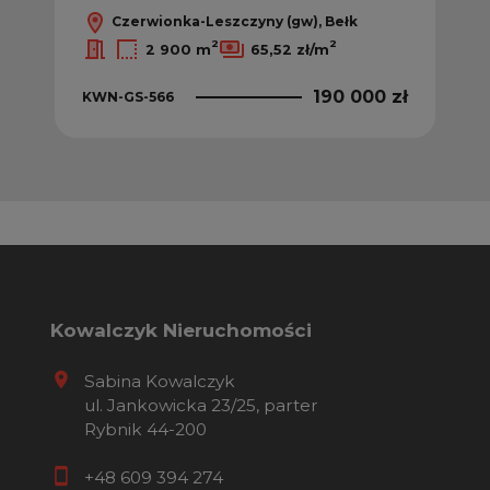
Czerwionka-Leszczyny (gw), Bełk
2
2
2 900 m
65,52 zł/m
190 000 zł
KWN-GS-566
Kowalczyk Nieruchomości
Sabina Kowalczyk
ul. Jankowicka 23/25, parter
Rybnik 44-200
+48 609 394 274