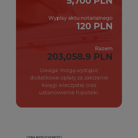
5,700 PLN
Wypisy aktu notarialnego
120 PLN
Razem
203,058.9 PLN
Uwaga: mogą wystąpić
dodatkowe opłaty za założenie
księgi wieczystej oraz
ustanowienie hipoteki.
CENA NIERUCHOMOŚCI