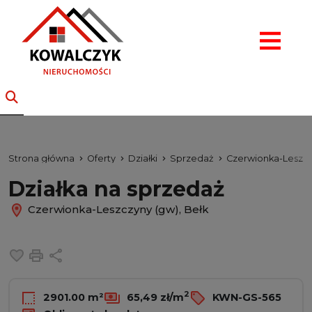
Strona główna
Oferty
Działki
Sprzedaż
Czerwionka-Leszcz
Działka na sprzedaż
Czerwionka-Leszczyny (gw), Bełk
Dodaj do ulubionych
Drukuj
Udostępnij
2
2901.00 m²
65,49 zł/m
KWN-GS-565