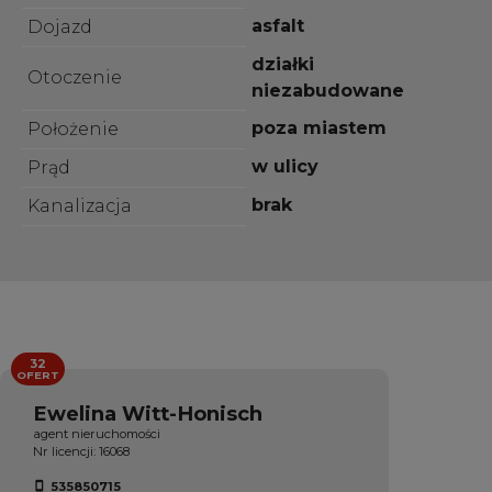
asfalt
Dojazd
działki
Otoczenie
niezabudowane
poza miastem
Położenie
w ulicy
Prąd
brak
Kanalizacja
32
OFERT
Ewelina Witt-Honisch
agent nieruchomości
Nr licencji: 16068
535850715