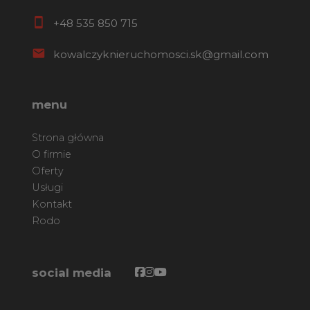
+48 535 850 715
kowalczyknieruchomosci.sk@gmail.com
menu
Strona główna
O firmie
Oferty
Usługi
Kontakt
Rodo
Facebook
Facebook
Facebook
social media