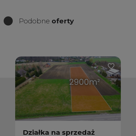
Podobne
oferty
Dodaj do ulub
Działka na sprzedaż