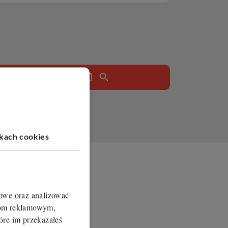
SZUKAJ
ikach cookies
iowe oraz analizować
erom reklamowym,
óre im przekazałeś