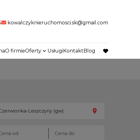
5
kowalczyknieruchomosci.sk@gmail.com
na
O firmie
Oferty
Usługi
Kontakt
Blog
favorite