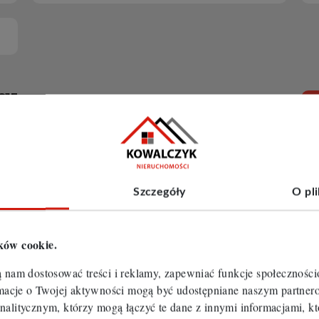
CJE
iami
Oferty specjalne
Oferty bez prowizji
ery
Oferty na
wyłączność
Szczegóły
O pl
ków cookie.
a-Leszczyny (gw)
ą nam dostosować treści i reklamy, zapewniać funkcje społecznośc
ormacje o Twojej aktywności mogą być udostępniane naszym partn
nalitycznym, którzy mogą łączyć te dane z innymi informacjami, kt