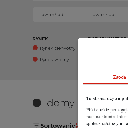
RYNEK
DODATKOWE OP
Rynek pierwotny
Oferty ze zdjęc
Rynek wtórny
Wirtualne spac
Zgoda
Ta strona używa pli
domy
Czerwionk
Pliki cookie pomagaj
ruch na stronie. Inf
społecznościowym i a
Sortowanie