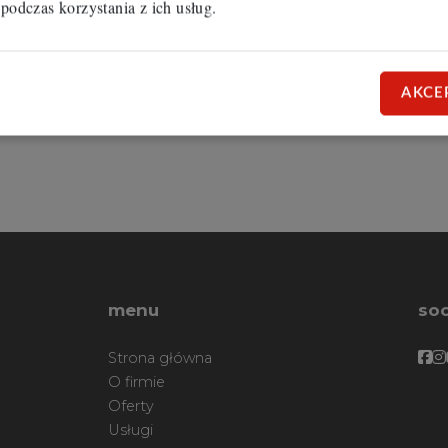
 podczas korzystania z ich usług.
AKCE
menu
soc
Fa
F
Strona główna
O firmie
Oferty
Usługi