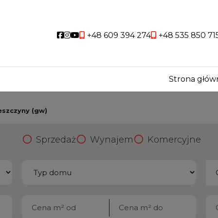
Social link
Social link
Social link
+48 609 394 274
+48 535 850 71
Strona głów
eszczyny (gw)
Sprzedaż
Wynajem
Komercyjne