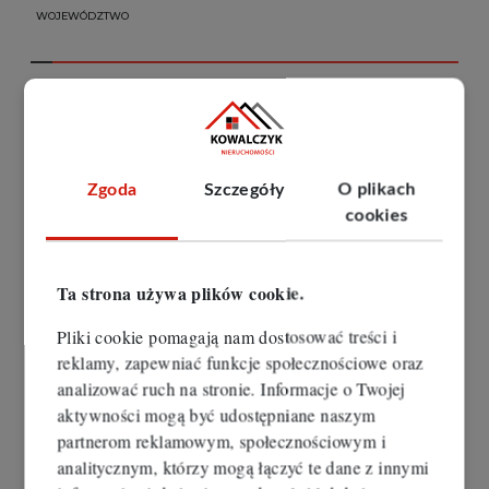
WOJEWÓDZTWO
MIASTO
DZIELNICA
Zgoda
Szczegóły
O plikach
cookies
CENA OD
CENA DO
Ta strona używa plików cookie.
POWIERZCHNIA OD
POWIERZCHNIA DO
Pliki cookie pomagają nam dostosować treści i
reklamy, zapewniać funkcje społecznościowe oraz
analizować ruch na stronie. Informacje o Twojej
aktywności mogą być udostępniane naszym
partnerom reklamowym, społecznościowym i
Wyrażam zgodę na przetwarzanie podanych
analitycznym, którzy mogą łączyć te dane z innymi
przeze mnie danych osobowych.