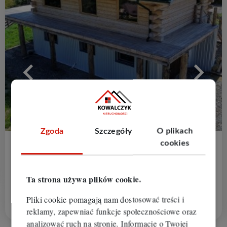
Oferta na wyłączność
Zgoda
Szczegóły
O plikach
cookies
Dom na sprzedaż
Istebna
Ta strona używa plików cookie.
2
2
6 pokoi
0 m
0,00 zł/m
Pliki cookie pomagają nam dostosować treści i
1 550 000 zł
KWN-DS-675
reklamy, zapewniać funkcje społecznościowe oraz
analizować ruch na stronie. Informacje o Twojej