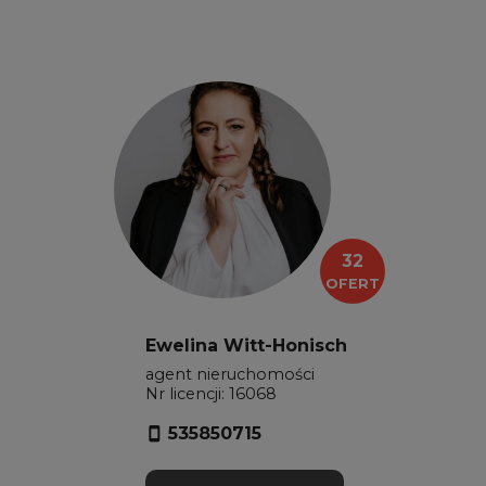
32
OFERT
Ewelina Witt-Honisch
agent nieruchomości
Nr licencji: 16068
535850715