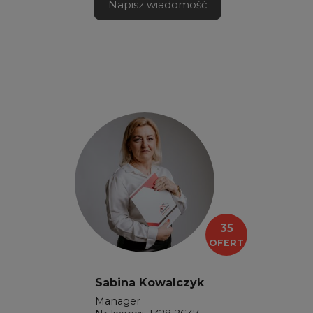
Napisz wiadomość
35
OFERT
Sabina Kowalczyk
Manager