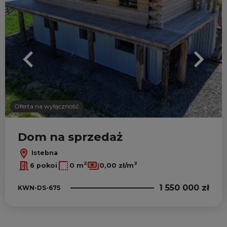
Oferta na wyłączność
Dom na sprzedaż
Istebna
2
2
6 pokoi
0 m
0,00 zł/m
1 550 000 zł
KWN-DS-675