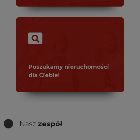
pageview
Poszukamy nieruchomości
dla Ciebie!
Nasz
zespół