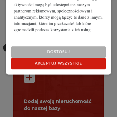
aktywności mogą być udostępniane naszym
partnerom reklamowym, społecznościowym i
analitycznym, którzy mogą łączyć te dane z innymi
informacjami, które im przekazałeś lub które
zgromadzili podczas korzystania z ich usług.
Zgłoś
nieruchomość
DOSTOSUJ
AKCEPTUJ WSZYSTKIE
add_box
Dodaj swoją nieruchomość
do naszej bazy!