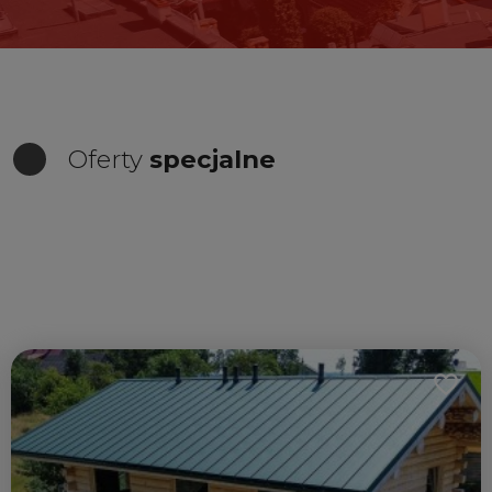
Oferty
specjalne
do ulubionych
Dodaj 