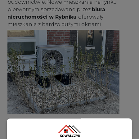
budownictwie. Nowe mieszkania na rynku
pierwotnym sprzedawane przez
biura
nieruchomości w Rybniku
oferowały
mieszkania z bardzo dużymi oknami.
Według nowym warunków technicznych
konieczne jest ograniczenie utraty ciepła przez
okna. Możliwe jest to przez zamontowanie