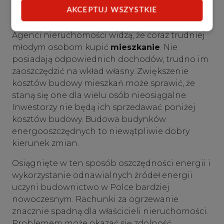
W najbliższym czasie nic nie wskazuje na to,
AKCEPTUJ WSZYSTKIE
żeby coś w tym zakresie zmieniło się.
Agenci nieruchomości widzą, że coraz trudniej
młodym osobom kupić
mieszkanie
. Nie
posiadają odpowiednich dochodów, trudno im
zaoszczędzić na wkład własny. Zwiększenie
kosztów budowy mieszkań może sprawić, że
staną się one dla wielu osób nieosiągalne.
Inwestorzy nie będą ich sprzedawać poniżej
kosztów budowy. Budowa budynków
energooszczędnych to niewątpliwie dobry
kierunek zmian.
Osiągnięte w ten sposób oszczędności energii i
wykorzystanie odnawialnych źródeł energii
uczyni budownictwo w Polce bardziej
nowoczesnym. Rachunki za ogrzewanie
znacznie spadną dla właścicieli nieruchomości.
Problemem może okazać się zdolność