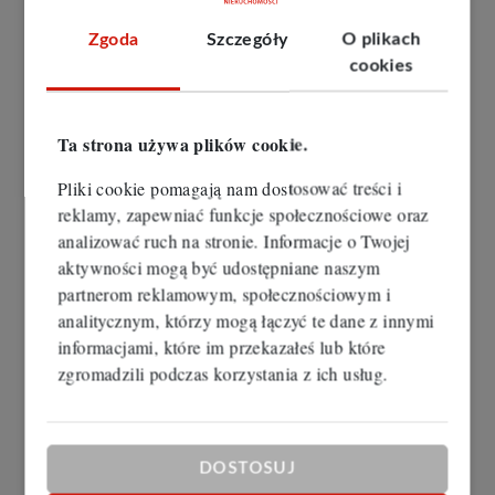
okien trzyszybowych z komorami wypełnionymi
Zgoda
Szczegóły
O plikach
kryptonem lub argonem. Przy obecnym
cookies
rozwoju technologii budownictwa
energooszczędnego najsłabszym ogniwem w
powłoce budynku stały się ramy skrzydeł,
Ta strona używa plików cookie.
ościeżnice i obrzeża/ramki szyb zespolonych.
Producenci poszukują najlepszych rozwiązań w
Pliki cookie pomagają nam dostosować treści i
tym zakresie.
reklamy, zapewniać funkcje społecznościowe oraz
analizować ruch na stronie. Informacje o Twojej
Nieruchomości Rybnik
aktywności mogą być udostępniane naszym
Bez wątpienia na rynku będą pojawiać się coraz
partnerom reklamowym, społecznościowym i
ciekawsze rozwiązania. Zanim będzie duża
analitycznym, którzy mogą łączyć te dane z innymi
konkurencyjność i szeroki wybór materiałów
informacjami, które im przekazałeś lub które
musi minąć trochę czasu. Masowe stosowanie
zgromadzili podczas korzystania z ich usług.
energooszczędnych rozwiązań zdecydowanie
napędzi rynek rozwiązań w tym zakresie.
Biura
nieruchomości w Rybniku
obserwują rynek
DOSTOSUJ
nieruchomości. Ceny mieszkań cały czas rosną.