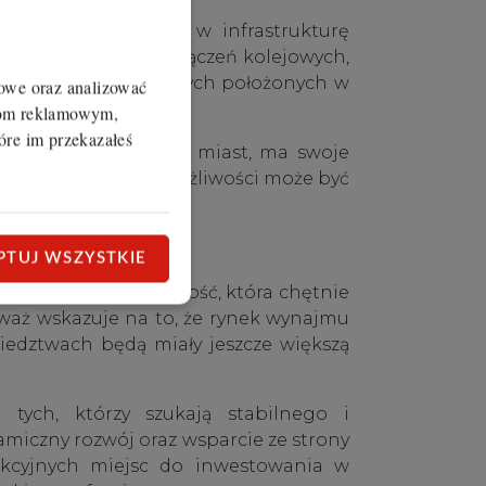
 liczby inwestycji w infrastrukturę
ny budowy nowych połączeń kolejowych,
uchomości, zwłaszcza tych położonych w
iowe oraz analizować
erom reklamowym,
óre im przekazałeś
k, jak wiele innych miast, ma swoje
 tych ograniczeń i możliwości może być
PTUJ WSZYSTKIE
angażowaną społeczność, która chętnie
eważ wskazuje na to, że rynek wynajmu
iedztwach będą miały jeszcze większą
tych, którzy szukają stabilnego i
amiczny rozwój oraz wsparcie ze strony
rakcyjnych miejsc do inwestowania w