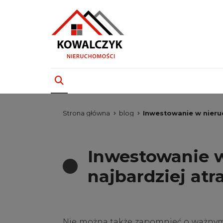
Strona główna
blog
Inwestowanie w nieruc
Inwestowanie w
najbardziej atr
Nie można także zapomnieć o ważnym 