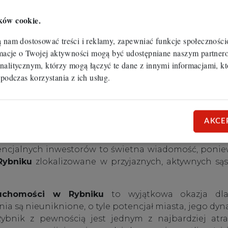
j komunikacji w mieście i jego okolicach. Wzrost
ków cookie.
dróg, rozbudowa sieci komunikacji miejskiej czy pla
bardziej dostępny. To z kolei wpływa na wartość nier
ą nam dostosować treści i reklamy, zapewniać funkcje społecznośc
ormacje o Twojej aktywności mogą być udostępniane naszym partn
nalitycznym, którzy mogą łączyć te dane z innymi informacjami, kt
stie związane z planowaniem przestrzennym. Rybni
 podczas korzystania z ich usług.
 tereny przeznaczone pod inwestycje. Wiedza na temat
inwestycyjnej, czyli zakupu
nieruchomości w Rybniku
.
mości w Rybniku
AKCE
ci lokalnej. Mieszkańcy Rybnika tworzą aktywną, za
otencjalnych inwestorów to świetna wiadomość, poni
Rybniku
zlokalizowane w przyjaznych, aktywnych sąs
ruchomości w Rybniku
to wyjątkowa okazja dla 
ia są nieuniknione, o tyle potencjał miasta, jego dyn
Rybnik z pewnością jest jednym z najbardziej at