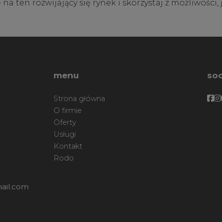
 ten rozwijający się rynek i skorzystaj z możliwości, j
menu
soc
Fa
F
Strona główna
O firmie
Oferty
Usługi
Kontakt
Rodo
ail.com