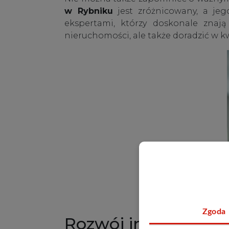
w Rybniku
jest zróżnicowany, a jeg
ekspertami, którzy doskonale znają
nieruchomości, ale także doradzić w 
Zgoda
Rozwój infrastrukt