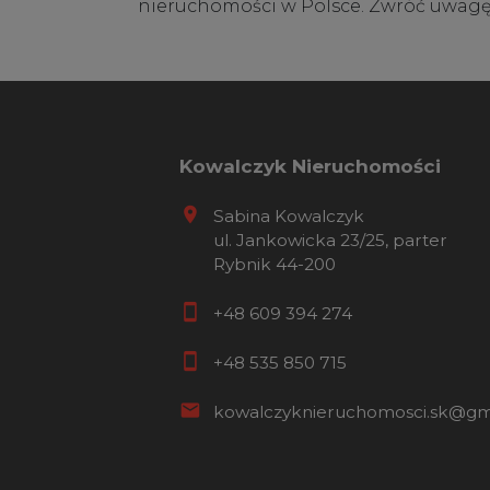
nieruchomości w Polsce. Zwróć uwagę na
Kowalczyk Nieruchomości
Sabina Kowalczyk
ul. Jankowicka 23/25, parter
Rybnik 44-200
+48 609 394 274
+48 535 850 715
kowalczyknieruchomosci.sk@gm