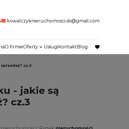
5
kowalczyknieruchomosci.sk@gmail.com
na
O firmie
Oferty
Usługi
Kontakt
Blog
favorite
 sprzedaż? cz.3
 - jakie są
? cz.3
i nieruchomości. Rynek
nieruchomości