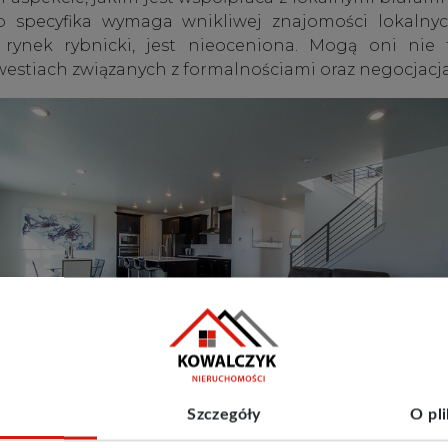
o specyfika wymaga wnikliwej znajomości lokalnyc
 rynek rybnicki, jest nieoceniona. Mogą oni nie
kwestiach związanych z formalnościami oraz negocjac
Szczegóły
O pl
ury miasta a nieruchomości