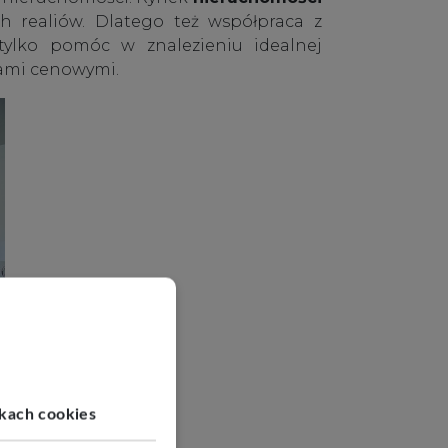
h realiów. Dlatego też współpraca z
 tylko pomóc w znalezieniu idealnej
jami cenowymi.
ikach cookies
 w Rybniku