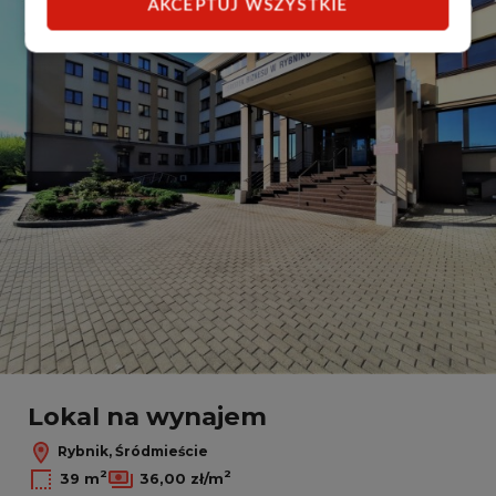
AKCEPTUJ WSZYSTKIE
Dodaj
Lokal na wynajem
Rybnik, Śródmieście
2
2
39 m
36,00 zł/m