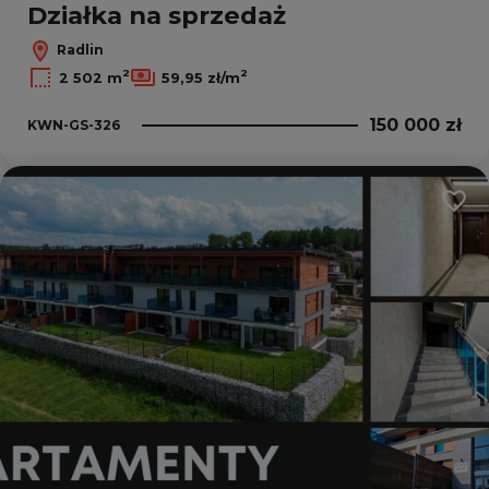
Działka na sprzedaż
Radlin
2
2
2 502 m
59,95 zł/m
150 000 zł
KWN-GS-326
Dodaj