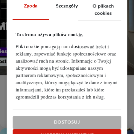
Zgoda
Szczegóły
O plikach
cookies
Ta strona używa plików cookie.
Pliki cookie pomagają nam dostosować treści i
reklamy, zapewniać funkcje społecznościowe oraz
analizować ruch na stronie. Informacje o Twojej
aktywności mogą być udostępniane naszym
partnerom reklamowym, społecznościowym i
analitycznym, którzy mogą łączyć te dane z innymi
Mieszkanie na wynajem
informacjami, które im przekazałeś lub które
zgromadzili podczas korzystania z ich usług.
Rybnik, Zebrzydowice
2
2
2 pokoje
47 m
51,06 zł/m
2 400 zł
KWN-MW-392
DOSTOSUJ