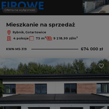
Oferta na wyłączność
Mieszkanie na sprzedaż
Rybnik, Gotartowice
2
2
4 pokoje
73 m
9 218,99 zł/m
674 000 zł
KWN-MS-319
Dodaj