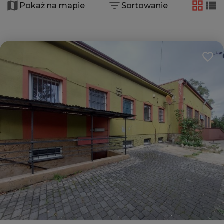
Pokaż na mapie
Sortowanie
−
tabela
lis
Dodaj