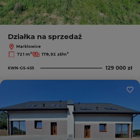
Działka na sprzedaż
Marklowice
2
2
721 m
178,92 zł/m
129 000 zł
KWN-GS-455
Dodaj