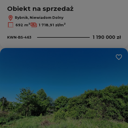
Leaflet
|
© OpenMapTiles
© OpenStreetMap contributors
Obiekt na sprzedaż
Rybnik, Niewiadom Dolny
2
2
692 m
1 718,91 zł/m
1 190 000 zł
KWN-BS-463
Dodaj