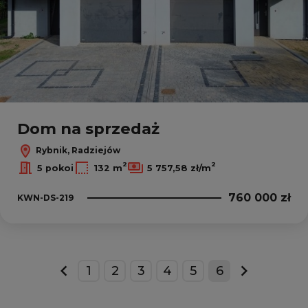
Dom na sprzedaż
Rybnik, Radziejów
2
2
5 pokoi
132 m
5 757,58 zł/m
760 000 zł
KWN-DS-219
1
2
3
4
5
6
prev
next