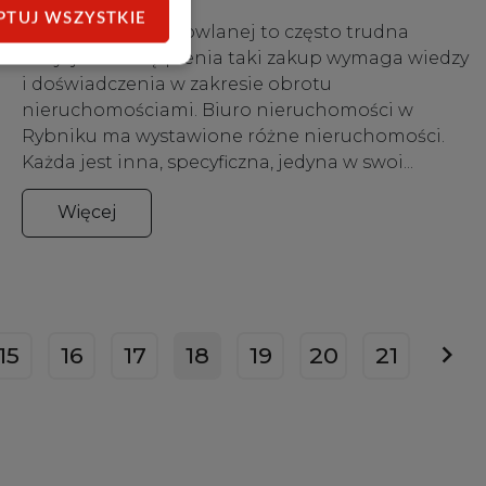
PTUJ WSZYSTKIE
Zakup działki budowlanej to często trudna
decyzja. Bez wątpienia taki zakup wymaga wiedzy
i doświadczenia w zakresie obrotu
nieruchomościami. Biuro nieruchomości w
Rybniku ma wystawione różne nieruchomości.
Każda jest inna, specyficzna, jedyna w swoi...
Więcej
15
16
17
18
19
20
21
nex