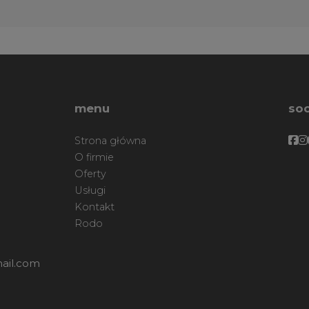
menu
soc
Fa
F
Strona główna
O firmie
Oferty
Usługi
Kontakt
Rodo
ail.com