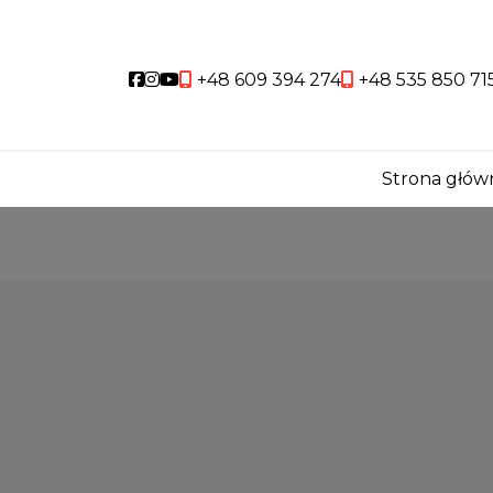
Social link
Social link
Social link
+48 609 394 274
+48 535 850 71
Strona głów