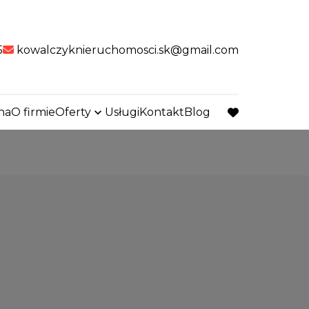
5
kowalczyknieruchomosci.sk@gmail.com
na
O firmie
Oferty
Usługi
Kontakt
Blog
favorite