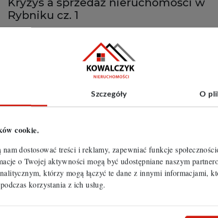
Kryzys a sprzedaż nieruchomości w
Rybniku cz. 1
Trudna sytuacja gospodarcza związana z trwającą
pandemią spowodowała wzrost inflacji a tym
samym zubożenie społeczeństwa. Zapewne
wzrost cen gazu i prądu w niedługim czasie
spowoduje, że sytuacja na rynku nieruchomości
będzie jeszcze trudniejsza. Wie...
Szczegóły
O pl
Więcej
ków cookie.
ą nam dostosować treści i reklamy, zapewniać funkcje społecznośc
ormacje o Twojej aktywności mogą być udostępniane naszym partn
nalitycznym, którzy mogą łączyć te dane z innymi informacjami, kt
 podczas korzystania z ich usług.
13.12.2024
Święta Bożego Narodzenie w
mieszkaniu na sprzedaż cz. 1