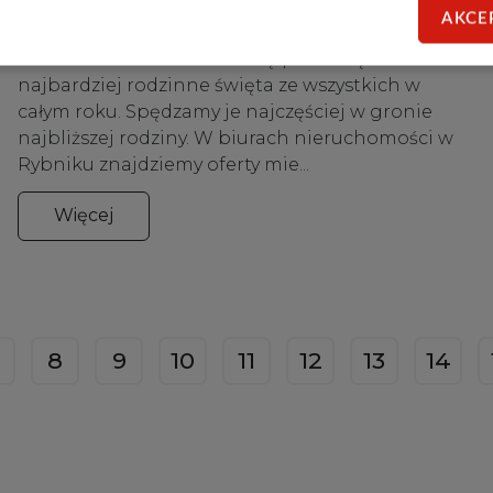
AKCE
Wielu Polaków spędzi najbliższe Święta Bożego
Narodzenia w domu. Bez wątpienia są to
najbardziej rodzinne święta ze wszystkich w
całym roku. Spędzamy je najczęściej w gronie
najbliższej rodziny. W biurach nieruchomości w
Rybniku znajdziemy oferty mie...
Więcej
8
9
10
11
12
13
14