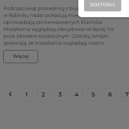
DOSTOSUJ
Podczas świąt pośrednicy z biura nieruchomości
w Rybniku nadal pokazują mieszkania,
oprowadzają zainteresowanych klientów.
Mieszkania wyglądają zdecydowanie lepiej niż
poza okresem świątecznym. Ozdoby, lampki
sprawiają, że mieszkania wyglądają nastro...
Więcej
1
2
3
4
5
6
7
prev