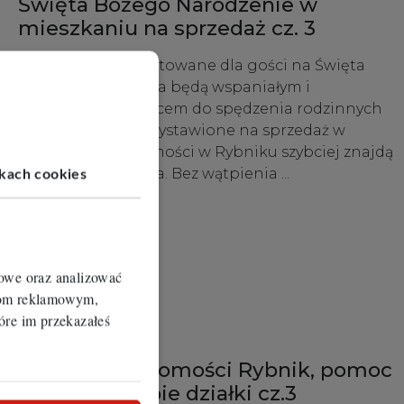
Święta Bożego Narodzenie w
mieszkaniu na sprzedaż cz. 3
Mieszkania przygotowane dla gości na Święta
Bożego Narodzenia będą wspaniałym i
przyjemnym miejscem do spędzenia rodzinnych
świąt. Przy okazji wystawione na sprzedaż w
biurach nieruchomości w Rybniku szybciej znajdą
nowego właściciela. Bez wątpienia ...
ikach cookies
Więcej
iowe oraz analizować
erom reklamowym,
óre im przekazałeś
13.12.2024
Biuro nieruchomości Rybnik, pomoc
biura w zakupie działki cz.3