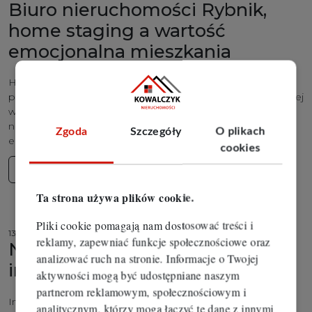
Biuro nieruchomości Rybnik,
home staging a wartość
emocjonalna mieszkania
Home staging to technika, która ma na celu nie tylko
poprawę wyglądu nieruchomości, ale również zwiększenie jej
wartości emocjonalnej. Z perspektywy agencji
nieruchomości w Rybniku, home staging to kluczowy
Zgoda
Szczegóły
O plikach
element, który może zd...
cookies
Więcej
Ta strona używa plików cookie.
Pliki cookie pomagają nam dostosować treści i
13.12.2024
reklamy, zapewniać funkcje społecznościowe oraz
Nieruchomości Rybnik,
analizować ruch na stronie. Informacje o Twojej
inwestycje
aktywności mogą być udostępniane naszym
partnerom reklamowym, społecznościowym i
Inwestowanie w nieruchomości w Rybniku staje się coraz
analitycznym, którzy mogą łączyć te dane z innymi