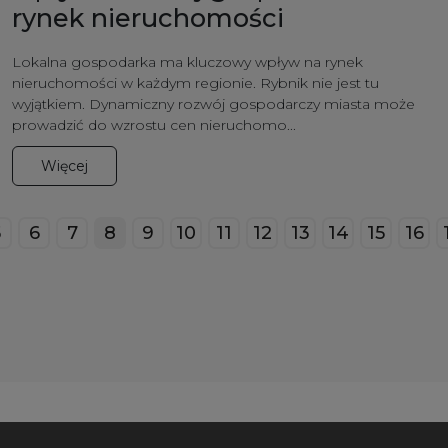
rynek nieruchomości
Lokalna gospodarka ma kluczowy wpływ na rynek
nieruchomości w każdym regionie. Rybnik nie jest tu
wyjątkiem. Dynamiczny rozwój gospodarczy miasta może
prowadzić do wzrostu cen nieruchomo...
Więcej
5
6
7
8
9
10
11
12
13
14
15
16