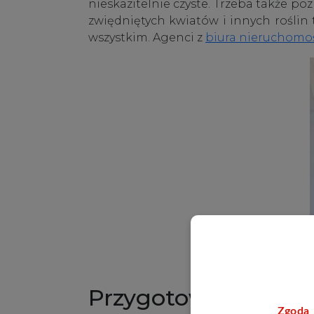
nieskazitelnie czyste. Trzeba także 
zwiędniętych kwiatów i innych roślin
wszystkim. Agenci z
biura nieruchomo
Przygotowanie miesz
Zgoda