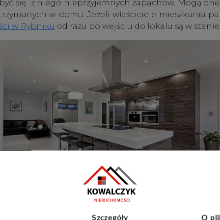
pozbyć się z niego nieprzyjemnych zapachów. Mogą one
 trzymanych w domu. Jeżeli właściciele mieszkania p
ści w Rybniku
od razu po wejściu do lokalu są w stan
kania do prezentacji przez
Szczegóły
O pl