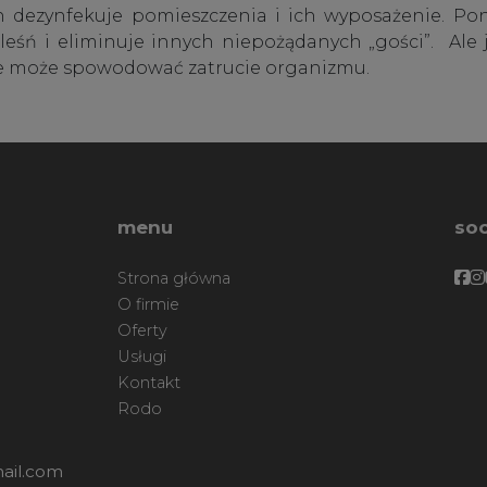
n dezynfekuje pomieszczenia i ich wyposażenie. P
leśń i eliminuje innych niepożądanych „gości”. Ale j
enie może spowodować zatrucie organizmu.
menu
soc
Fa
F
Strona główna
O firmie
Oferty
Usługi
Kontakt
Rodo
ail.com