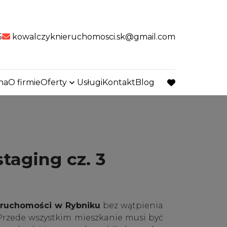
5
kowalczyknieruchomosci.sk@gmail.com
na
O firmie
Oferty
Usługi
Kontakt
Blog
favorite
taging cz. 3
eruchomości w Rybniku
bez wątpienia
. Przede wszystkim mieszkanie musi być