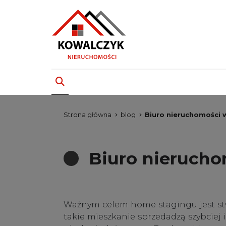
Strona główna
blog
Biuro nieruchomości w
Biuro nierucho
Ważnym celem home stagingu jest st
takie mieszkanie sprzedadzą szybciej 