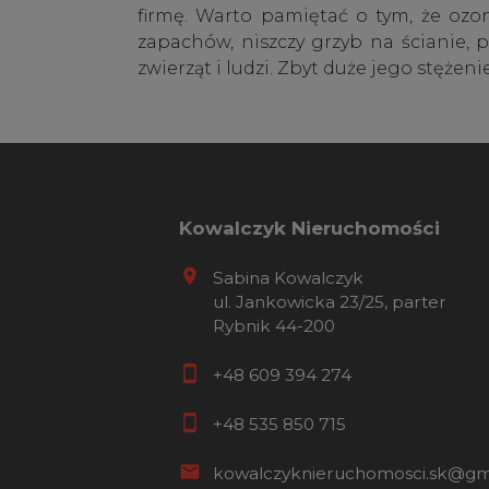
firmę. Warto pamiętać o tym, że ozo
zapachów, niszczy grzyb na ścianie, p
zwierząt i ludzi. Zbyt duże jego stęż
Kowalczyk Nieruchomości
Sabina Kowalczyk
ul. Jankowicka 23/25, parter
Rybnik 44-200
+48 609 394 274
+48 535 850 715
kowalczyknieruchomosci.sk@gm