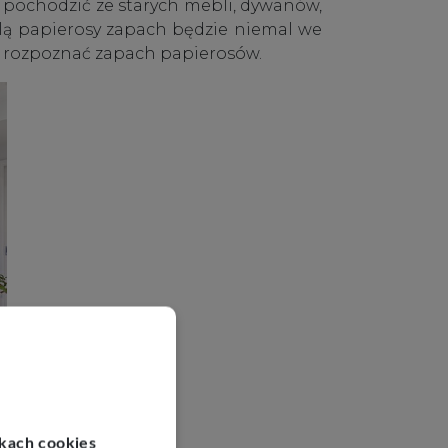
 pochodzić ze starych mebli, dywanów,
alą papierosy zapach będzie niemal we
ie rozpoznać zapach papierosów.
 biuro
ikach cookies