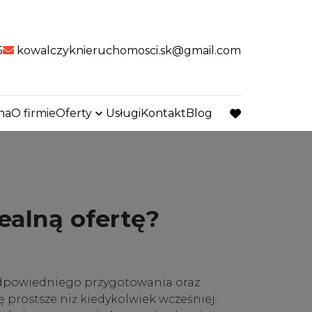
5
kowalczyknieruchomosci.sk@gmail.com
na
O firmie
Oferty
Usługi
Kontakt
Blog
favorite
ealną ofertę?
 odpowiedniego przygotowania oraz
 prostsze niż kiedykolwiek wcześniej.