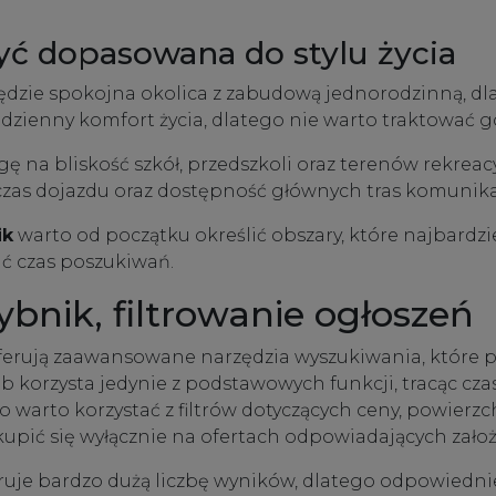
yć dopasowana do stylu życia
dzie spokojna okolica z zabudową jednorodzinną, dla
odzienny komfort życia, dlatego nie warto traktować g
gę na bliskość szkół, przedszkoli oraz terenów rekrea
 czas dojazdu oraz dostępność głównych tras komunika
ik
warto od początku określić obszary, które najbard
ić czas poszukiwań.
bnik, filtrowanie ogłoszeń
erują zaawansowane narzędzia wyszukiwania, które p
sób korzysta jedynie z podstawowych funkcji, tracąc c
warto korzystać z filtrów dotyczących ceny, powierzch
skupić się wyłącznie na ofertach odpowiadających zał
uje bardzo dużą liczbę wyników, dlatego odpowiednie w