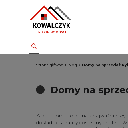
Strona główna
blog
Domy na sprzedaż Rybn
Domy na sprzed
Zakup domu to jedna z najważniejszy
dokładnej analizy dostępnych ofert. W