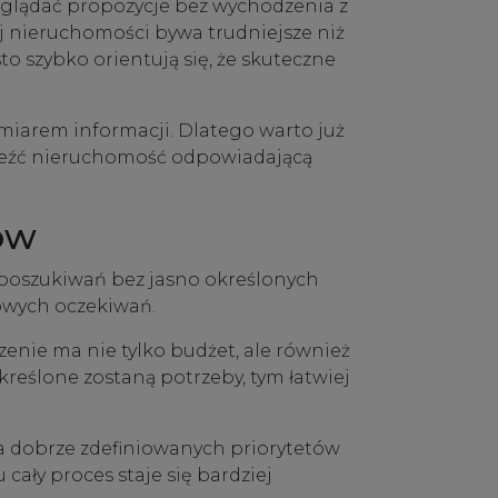
eglądać propozycje bez wychodzenia z
j nieruchomości bywa trudniejsze niż
to szybko orientują się, że skuteczne
iarem informacji. Dlatego warto już
naleźć nieruchomość odpowiadającą
ów
 poszukiwań bez jasno określonych
wowych oczekiwań.
enie ma nie tylko budżet, ale również
kreślone zostaną potrzeby, tym łatwiej
ka dobrze zdefiniowanych priorytetów
ały proces staje się bardziej