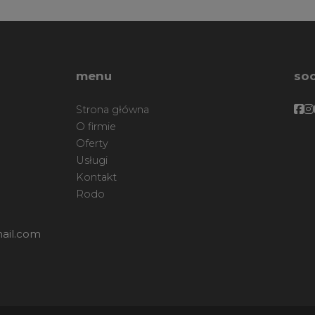
menu
soc
Fa
F
Strona główna
O firmie
Oferty
Usługi
Kontakt
Rodo
ail.com