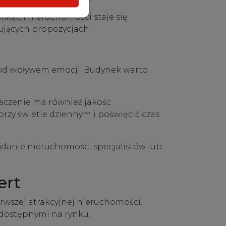
fikacji nieruchomości staje się
ujących propozycjach.
 pod wpływem emocji. Budynek warto
znaczenie ma również jakość
rzy świetle dziennym i poświęcić czas
glądanie nieruchomości specjalistów lub
ert
rwszej atrakcyjnej nieruchomości.
 dostępnymi na rynku.