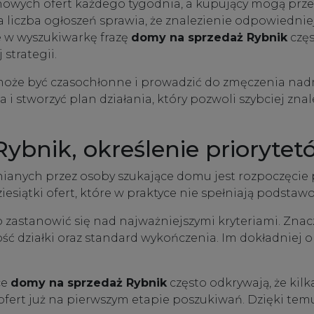
 nowych ofert każdego tygodnia, a kupujący mogą prz
liczba ogłoszeń sprawia, że znalezienie odpowiednie
ce w wyszukiwarkę frazę
domy na sprzedaż Rybnik
częs
strategii.
oże być czasochłonne i prowadzić do zmęczenia nadm
a i stworzyć plan działania, który pozwoli szybciej z
ybnik, określenie priorytet
ianych przez osoby szukające domu jest rozpoczęcie
esiątki ofert, które w praktyce nie spełniają podsta
astanowić się nad najważniejszymi kryteriami. Znacz
ść działki oraz standard wykończenia. Im dokładniej o
ce
domy na sprzedaż Rybnik
często odkrywają, że kil
ert już na pierwszym etapie poszukiwań. Dzięki temu c