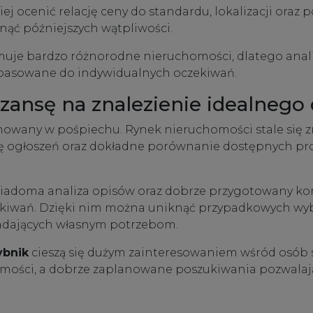
 ocenić relację ceny do standardu, lokalizacji oraz 
knąć późniejszych wątpliwości.
uje bardzo różnorodne nieruchomości, dlatego analiz
opasowane do indywidualnych oczekiwań.
szansę na znalezienie idealneg
any w pośpiechu. Rynek nieruchomości stale się zmi
zę ogłoszeń oraz dokładne porównanie dostępnych pro
świadoma analiza opisów oraz dobrze przygotowany ko
ukiwań. Dzięki nim można uniknąć przypadkowych wybo
dających własnym potrzebom.
ybnik
cieszą się dużym zainteresowaniem wśród osób s
omości, a dobrze zaplanowane poszukiwania pozwalają 