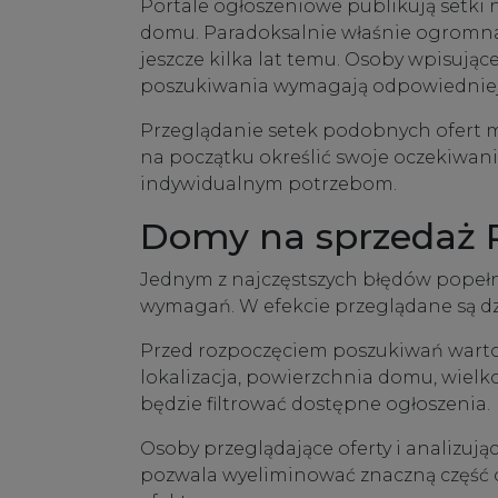
Portale ogłoszeniowe publikują setki
domu. Paradoksalnie właśnie ogromna 
jeszcze kilka lat temu. Osoby wpisują
poszukiwania wymagają odpowiedniej 
Przeglądanie setek podobnych ofert m
na początku określić swoje oczekiwani
indywidualnym potrzebom.
Domy na sprzedaż R
Jednym z najczęstszych błędów popełn
wymagań. W efekcie przeglądane są dzi
Przed rozpoczęciem poszukiwań warto z
lokalizacja, powierzchnia domu, wielko
będzie filtrować dostępne ogłoszenia.
Osoby przeglądające oferty i analizują
pozwala wyeliminować znaczną część of